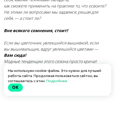
как сможете применить на практике то, что освоите?
Не этими ли вопросами мы задаемся, решая для
себя, — а стоит ли?
Вне всякого сомнения, стоит!
Если вы цветочник, увлекшийся вышивкой, если
вы вышивальщик, вдруг увлекшийся цветами —
Вам сюда!
Модные тенденции этого сезона просто кричат
о цветах и вышивке, о том, что нет одного без другого,
Мы используем cookie-файлы. Это нужно для лучшей
о том, как прекрасны оба этих направления и наш курс
работы сайта. Продолжая пользоваться сайтом, вы
вторит им...»
соглашаетесь с этим.
Подробнее
OK
Полина Кузнецова